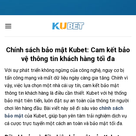
Skip
to
content
Chính sách bảo mật Kubet: Cam kết bảo
vệ thông tin khách hàng tối đa
Với sự phát triển không ngừng của công nghệ, nguy cơ bị
tấn công mạng và mất dữ liệu ngày càng gia tăng. Chính vì
vậy, việc lựa chọn một nhà cái uy tín, cam kết bảo mật
thông tin khách hàng là điều cần thiết. Kubet với hệ thống
bảo mật tiên tiến, luôn đặt sự an toàn của thông tin người
chơi lên hàng đầu. Bài viết này sẽ đi sâu vào
chính sách
bảo mật
của Kubet, giúp bạn yên tâm trải nghiệm dịch vụ
cá cược trực tuyến một cách an toàn và bảo mật tối đa.