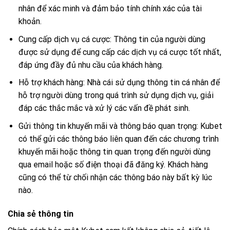
nhân để xác minh và đảm bảo tính chính xác của tài
khoản.
Cung cấp dịch vụ cá cược: Thông tin của người dùng
được sử dụng để cung cấp các dịch vụ cá cược tốt nhất,
đáp ứng đầy đủ nhu cầu của khách hàng.
Hỗ trợ khách hàng: Nhà cái sử dụng thông tin cá nhân để
hỗ trợ người dùng trong quá trình sử dụng dịch vụ, giải
đáp các thắc mắc và xử lý các vấn đề phát sinh.
Gửi thông tin khuyến mãi và thông báo quan trọng: Kubet
có thể gửi các thông báo liên quan đến các chương trình
khuyến mãi hoặc thông tin quan trọng đến người dùng
qua email hoặc số điện thoại đã đăng ký. Khách hàng
cũng có thể từ chối nhận các thông báo này bất kỳ lúc
nào.
Chia sẻ thông tin