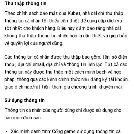
Thu thập thông tin
Theo chính sách bảo mật của Kubet, nhà cái chỉ thu thập
thông tin cá nhân tối thiểu cần thiết để cung cấp dịch vụ
tốt nhất cho khách hàng. Điều này đảm bảo rằng nhà cái
không thu thập thông tin nhiều hơn là cần thiết và giúp bảo
vệ quyền lợi của người dùng.
Các thông tin cá nhân được thu thập bao gồm: tên, số điện
thoại, địa chỉ email, địa chỉ và thông tin liên lạc. Tất cả các
thông tin này được thu thập một cách minh bạch và hợp
pháp, thông qua các kênh chính thức như đăng ký tài khoản,
giao dịch nạp/rút tiền, tham gia chương trình khuyến mãi.
Sử dụng thông tin
Thông tin cá nhân của người dùng chỉ được sử dụng cho
các mục đích sau:
Xác minh danh tính: Cổng game sử dụng thông tin cá