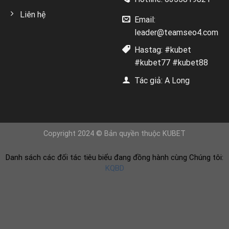
Liên hệ
Email:
leader@teamseo4.com
Hastag: #kubet
#kubet77 #kubet88
Tác giả: A Long
Copyright 2024 © Bản quyền thuộc KUBET
Danh sách các đối tác tiêu biểu đang đồng hành cùng Chúng tôi:
KQBD