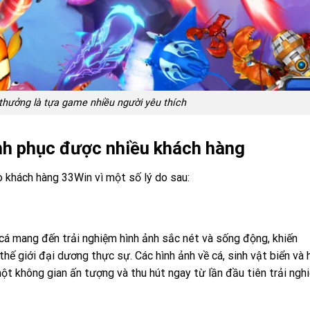
thưởng là tựa game nhiều người yêu thích
nh phục được nhiều khách hàng
khách hàng 33Win vì một số lý do sau:
cá mang đến trải nghiệm hình ảnh sắc nét và sống động, khiến
hế giới đại dương thực sự. Các hình ảnh về cá, sinh vật biển và 
một không gian ấn tượng và thu hút ngay từ lần đầu tiên trải ngh