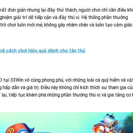
t đơn giản nhưng lại đầy thử thách, người chơi chỉ cần điều kh
ghiệm giải trí dễ tiếp cận và đầy thú vị. Hệ thống phần thưởng
rò chơi luôn mới mẻ, không gây nhàm chán và luôn tạo cảm giác
mã cách chơi hiệu quả dành cho tân thủ
 tại 33Win vô cùng phong phú, với những loài cá quý hiếm và vậ
hấp dẫn và giá trị. Điều này không chỉ kích thích sự tham gia củ
lại, tiếp tục khám phá những phần thưởng thú vị và gia tăng cơ 