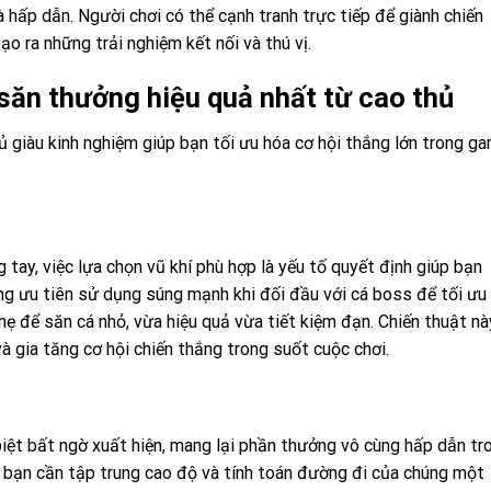
 hấp dẫn. Người chơi có thể cạnh tranh trực tiếp để giành chiến
o ra những trải nghiệm kết nối và thú vị.
săn thưởng hiệu quả nhất từ cao thủ
ủ giàu kinh nghiệm giúp bạn tối ưu hóa cơ hội thắng lớn trong g
tay, việc lựa chọn vũ khí phù hợp là yếu tố quyết định giúp bạn
ng ưu tiên sử dụng súng mạnh khi đối đầu với cá boss để tối ưu
hẹ để săn cá nhỏ, vừa hiệu quả vừa tiết kiệm đạn. Chiến thuật nà
à gia tăng cơ hội chiến thắng trong suốt cuộc chơi.
 biệt bất ngờ xuất hiện, mang lại phần thưởng vô cùng hấp dẫn tr
 bạn cần tập trung cao độ và tính toán đường đi của chúng một