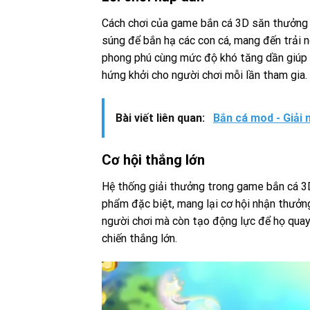
Cách chơi của game bắn cá 3D săn thưởng rấ
súng để bắn hạ các con cá, mang đến trải n
phong phú cùng mức độ khó tăng dần giúp t
hứng khởi cho người chơi mỗi lần tham gia.
Bài viết liên quan:
Bắn cá mod - Giải 
Cơ hội thắng lớn
Hệ thống giải thưởng trong game bắn cá 3D
phẩm đặc biệt, mang lại cơ hội nhận thưởng 
người chơi mà còn tạo động lực để họ quay 
chiến thắng lớn.