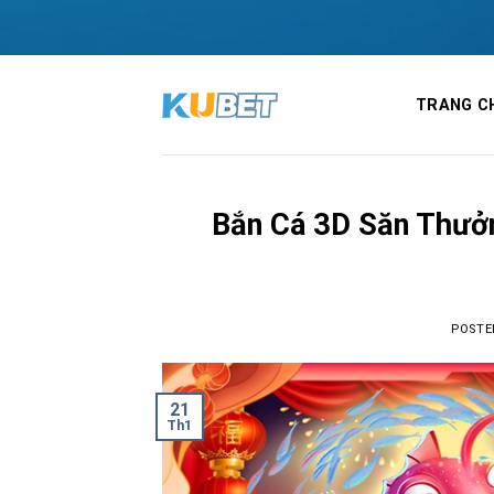
Skip
to
content
TRANG C
Bắn Cá 3D Săn Thưở
POST
21
Th1