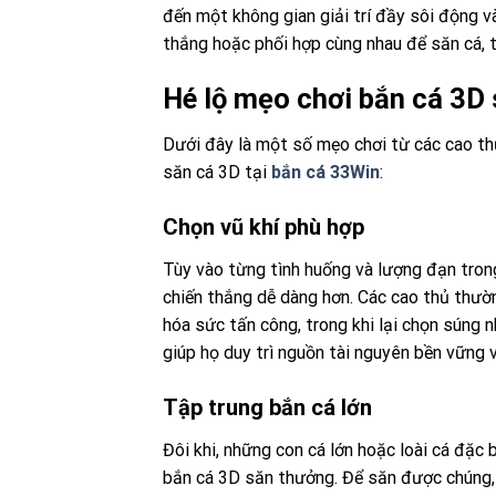
đến một không gian giải trí đầy sôi động và
thắng hoặc phối hợp cùng nhau để săn cá, tạ
Hé lộ mẹo chơi bắn cá 3D 
Dưới đây là một số mẹo chơi từ các cao th
săn cá 3D tại
bắn cá 33Win
:
Chọn vũ khí phù hợp
Tùy vào từng tình huống và lượng đạn trong 
chiến thắng dễ dàng hơn. Các cao thủ thườ
hóa sức tấn công, trong khi lại chọn súng n
giúp họ duy trì nguồn tài nguyên bền vững v
Tập trung bắn cá lớn
Đôi khi, những con cá lớn hoặc loài cá đặc
bắn cá 3D săn thưởng. Để săn được chúng,