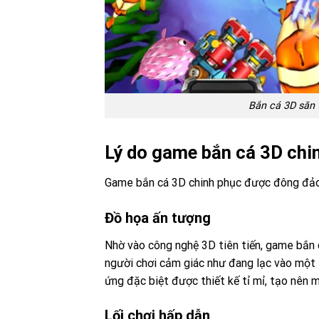
Bắn cá 3D săn 
Lý do game bắn cá 3D chi
Game bắn cá 3D chinh phục được đông đảo 
Đồ họa ấn tượng
Nhờ vào công nghệ 3D tiên tiến, game bắn 
người chơi cảm giác như đang lạc vào một t
ứng đặc biệt được thiết kế tỉ mỉ, tạo nên 
Lối chơi hấp dẫn