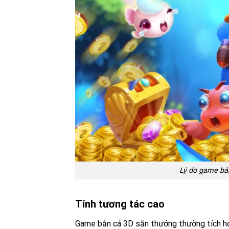
Lý do game bắn
Tính tương tác cao
Game bắn cá 3D săn thưởng thường tích hợp