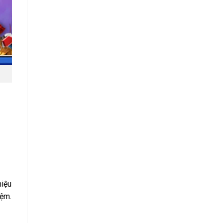
hiệu
iệm.