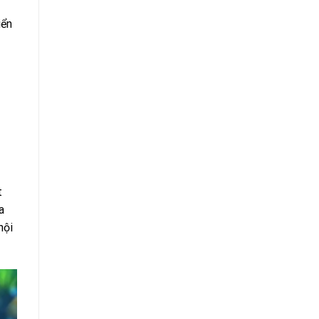
iển
t
a
hội