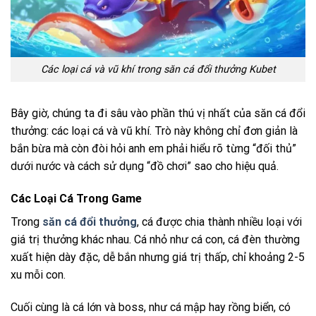
Các loại cá và vũ khí trong săn cá đổi thưởng Kubet
Bây giờ, chúng ta đi sâu vào phần thú vị nhất của săn cá đổi
thưởng: các loại cá và vũ khí. Trò này không chỉ đơn giản là
bắn bừa mà còn đòi hỏi anh em phải hiểu rõ từng “đối thủ”
dưới nước và cách sử dụng “đồ chơi” sao cho hiệu quả.
Các Loại Cá Trong Game
Trong
săn cá đổi thưởng
, cá được chia thành nhiều loại với
giá trị thưởng khác nhau. Cá nhỏ như cá con, cá đèn thường
xuất hiện dày đặc, dễ bắn nhưng giá trị thấp, chỉ khoảng 2-5
xu mỗi con.
Cuối cùng là cá lớn và boss, như cá mập hay rồng biển, có