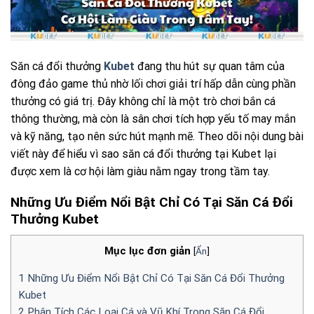
Săn cá đổi thưởng
Kubet
đang thu hút sự quan tâm của
đông đảo game thủ nhờ lối chơi giải trí hấp dẫn cùng phần
thưởng có giá trị. Đây không chỉ là một trò chơi bắn cá
thông thường, mà còn là sân chơi tích hợp yếu tố may mắn
và kỹ năng, tạo nên sức hút mạnh mẽ. Theo dõi nội dung bài
viết này để hiểu vì sao săn cá đổi thưởng tại Kubet lại
được xem là cơ hội làm giàu nằm ngay trong tầm tay.
Những Ưu Điểm Nổi Bật Chỉ Có Tại Săn Cá Đổi
Thưởng Kubet
Mục lục đơn giản
[
Ẩn
]
1
Những Ưu Điểm Nổi Bật Chỉ Có Tại Săn Cá Đổi Thưởng
Kubet
2
Phân Tích Các Loại Cá và Vũ Khí Trong Săn Cá Đổi