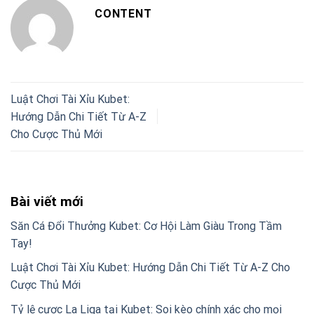
CONTENT
Luật Chơi Tài Xỉu Kubet:
Hướng Dẫn Chi Tiết Từ A-Z
Cho Cược Thủ Mới
Bài viết mới
Săn Cá Đổi Thưởng Kubet: Cơ Hội Làm Giàu Trong Tầm
Tay!
Luật Chơi Tài Xỉu Kubet: Hướng Dẫn Chi Tiết Từ A-Z Cho
Cược Thủ Mới
Tỷ lệ cược La Liga tại Kubet: Soi kèo chính xác cho mọi