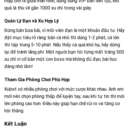
mập bơi ra giữa màn hình, dùng súng VIP bắn liên tục, kết
quả là thu về gần 1000 xu chỉ trong vài giây.
Quản Lý Đạn và Xu Hợp Lý
Đừng bắn bừa bãi, vì mỗi viên đạn là một khoản đầu tư. Hãy
đặt mục tiêu rõ ràng: bắn cá nhỏ thì dùng 1-2 phát, cá lớn
thì tập trung 5-10 phát. Nếu thấy cá quá khó hạ, hãy dừng
lại để tránh lãng phí. Một người bạn tôi từng mất trắng 500
xu chỉ vì cố bắn một con boss mà không đủ đạn, bài học
đáng nhớ lắm!
Tham Gia Phòng Chơi Phù Hợp
Kubet có nhiều phòng chơi với mức cược khác nhau. Anh em
mới nên chọn phòng thấp để luyện tay, sau khi tự tin thì mới
lên phòng cao hơn. Điều này giúp hạn chế rủi ro và tăng cơ
hội thắng.
Kết Luận