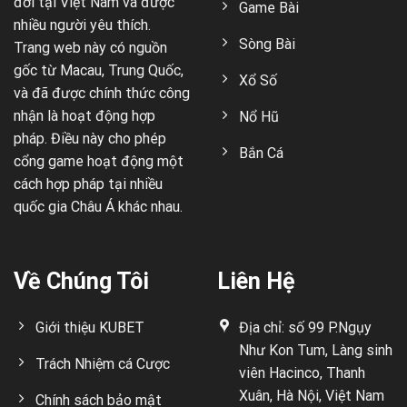
đời tại Việt Nam và được
Game Bài
nhiều người yêu thích.
Sòng Bài
Trang web này có nguồn
gốc từ Macau, Trung Quốc,
Xổ Số
và đã được chính thức công
nhận là hoạt động hợp
Nổ Hũ
pháp. Điều này cho phép
Bắn Cá
cổng game hoạt động một
cách hợp pháp tại nhiều
quốc gia Châu Á khác nhau.
Về Chúng Tôi
Liên Hệ
Giới thiệu KUBET
Địa chỉ: số 99 P.Ngụy
Như Kon Tum, Làng sinh
Trách Nhiệm cá Cược
viên Hacinco, Thanh
Xuân, Hà Nội, Việt Nam
Chính sách bảo mật