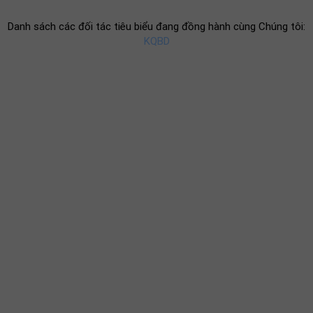
Danh sách các đối tác tiêu biểu đang đồng hành cùng Chúng tôi:
KQBD