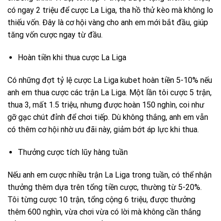
có ngay 2 triệu để cược La Liga, tha hồ thử kèo mà không lo
thiếu vốn. Đây là cơ hội vàng cho anh em mới bắt đầu, giúp
tăng vốn cược ngay từ đầu.
Hoàn tiền khi thua cược La Liga
Có những đợt tỷ lệ cược La Liga kubet hoàn tiền 5-10% nếu
anh em thua cược các trận La Liga. Một lần tôi cược 5 trận,
thua 3, mất 1.5 triệu, nhưng được hoàn 150 nghìn, coi như
gỡ gạc chút đỉnh để chơi tiếp. Dù không thắng, anh em vẫn
có thêm cơ hội nhờ ưu đãi này, giảm bớt áp lực khi thua.
Thưởng cược tích lũy hàng tuần
Nếu anh em cược nhiều trận La Liga trong tuần, có thể nhận
thưởng thêm dựa trên tổng tiền cược, thường từ 5-20%.
Tôi từng cược 10 trận, tổng cộng 6 triệu, được thưởng
thêm 600 nghìn, vừa chơi vừa có lời mà không cần thắng