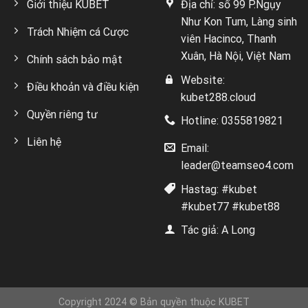
Giới thiệu KUBET
Địa chỉ: số 99 P.Ngụy
Như Kon Tum, Làng sinh
Trách Nhiệm cá Cược
viên Hacinco, Thanh
Xuân, Hà Nội, Việt Nam
Chính sách bảo mật
Website:
Điều khoản và điều kiện
kubet288.cloud
Quyền riêng tư
Hotline: 0355819821
Liên hệ
Email:
leader@teamseo4.com
Hastag: #kubet
#kubet77 #kubet88
Tác giả: A Long
Copyright 2024 © Bản quyền thuộc KUBET