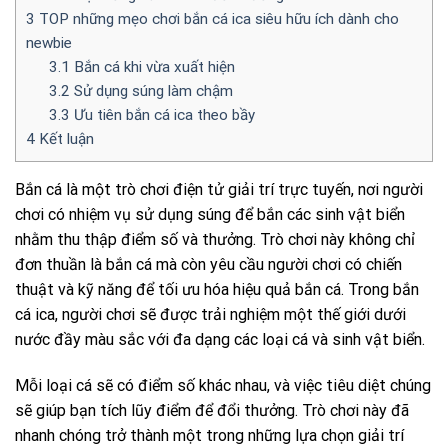
3
TOP những mẹo chơi bắn cá ica siêu hữu ích dành cho
newbie
3.1
Bắn cá khi vừa xuất hiện
3.2
Sử dụng súng làm chậm
3.3
Ưu tiên bắn cá ica theo bầy
4
Kết luận
Bắn cá là một trò chơi điện tử giải trí trực tuyến, nơi người
chơi có nhiệm vụ sử dụng súng để bắn các sinh vật biển
nhằm thu thập điểm số và thưởng. Trò chơi này không chỉ
đơn thuần là bắn cá mà còn yêu cầu người chơi có chiến
thuật và kỹ năng để tối ưu hóa hiệu quả bắn cá. Trong bắn
cá ica, người chơi sẽ được trải nghiệm một thế giới dưới
nước đầy màu sắc với đa dạng các loại cá và sinh vật biển.
Mỗi loại cá sẽ có điểm số khác nhau, và việc tiêu diệt chúng
sẽ giúp bạn tích lũy điểm để đổi thưởng. Trò chơi này đã
nhanh chóng trở thành một trong những lựa chọn giải trí