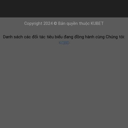
Copyright 2024 © Bản quyền thuộc KUBET
Danh sách các đối tác tiêu biểu đang đồng hành cùng Chúng tôi:
KQBD