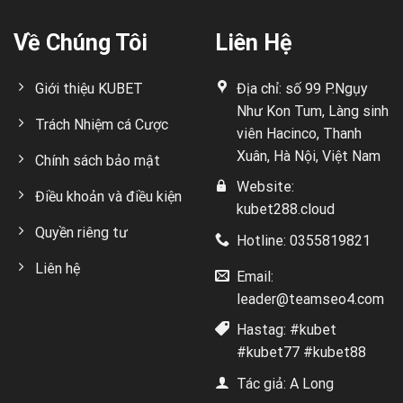
Về Chúng Tôi
Liên Hệ
Giới thiệu KUBET
Địa chỉ: số 99 P.Ngụy
Như Kon Tum, Làng sinh
Trách Nhiệm cá Cược
viên Hacinco, Thanh
Xuân, Hà Nội, Việt Nam
Chính sách bảo mật
Website:
Điều khoản và điều kiện
kubet288.cloud
Quyền riêng tư
Hotline: 0355819821
Liên hệ
Email:
leader@teamseo4.com
Hastag: #kubet
#kubet77 #kubet88
Tác giả: A Long