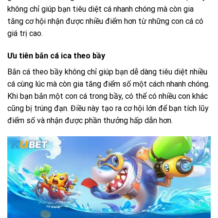
không chỉ giúp bạn tiêu diệt cá nhanh chóng mà còn gia
tăng cơ hội nhận được nhiều điểm hơn từ những con cá có
giá trị cao.
Ưu tiên bắn cá ica theo bầy
Bắn cá theo bầy không chỉ giúp bạn dễ dàng tiêu diệt nhiều
cá cùng lúc mà còn gia tăng điểm số một cách nhanh chóng.
Khi bạn bắn một con cá trong bầy, có thể có nhiều con khác
cũng bị trúng đạn. Điều này tạo ra cơ hội lớn để bạn tích lũy
điểm số và nhận được phần thưởng hấp dẫn hơn.