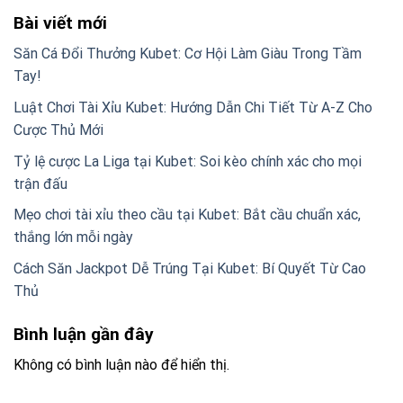
Bài viết mới
Săn Cá Đổi Thưởng Kubet: Cơ Hội Làm Giàu Trong Tầm
Tay!
Luật Chơi Tài Xỉu Kubet: Hướng Dẫn Chi Tiết Từ A-Z Cho
Cược Thủ Mới
Tỷ lệ cược La Liga tại Kubet: Soi kèo chính xác cho mọi
trận đấu
Mẹo chơi tài xỉu theo cầu tại Kubet: Bắt cầu chuẩn xác,
thắng lớn mỗi ngày
Cách Săn Jackpot Dễ Trúng Tại Kubet: Bí Quyết Từ Cao
Thủ
Bình luận gần đây
Không có bình luận nào để hiển thị.