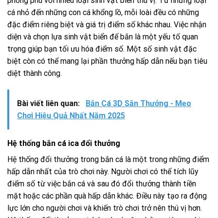
phong phú với nhiều loại sinh vật biển thú vị. Từ những loại
cá nhỏ đến những con cá khổng lồ, mỗi loài đều có những
đặc điểm riêng biệt và giá trị điểm số khác nhau. Việc nhận
diện và chọn lựa sinh vật biển để bắn là một yếu tố quan
trọng giúp bạn tối ưu hóa điểm số. Một số sinh vật đặc
biệt còn có thể mang lại phần thưởng hấp dẫn nếu bạn tiêu
diệt thành công.
Bài viết liên quan:
Bắn Cá 3D Săn Thưởng - Mẹo
Chơi Hiệu Quả Nhất Năm 2025
Hệ thống bắn cá ica đổi thưởng
Hệ thống đổi thưởng trong bắn cá là một trong những điểm
hấp dẫn nhất của trò chơi này. Người chơi có thể tích lũy
điểm số từ việc bắn cá và sau đó đổi thưởng thành tiền
mặt hoặc các phần quà hấp dẫn khác. Điều này tạo ra động
lực lớn cho người chơi và khiến trò chơi trở nên thú vị hơn.