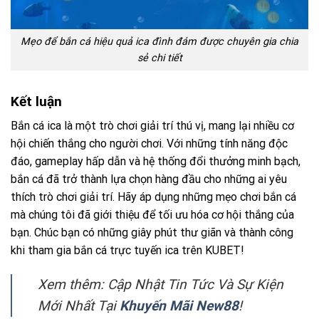
Mẹo để bắn cá hiệu quả ica đình đám được chuyên gia chia
sẻ chi tiết
Kết luận
Bắn cá ica là một trò chơi giải trí thú vị, mang lại nhiều cơ
hội chiến thắng cho người chơi. Với những tính năng độc
đáo, gameplay hấp dẫn và hệ thống đổi thưởng minh bạch,
bắn cá đã trở thành lựa chọn hàng đầu cho những ai yêu
thích trò chơi giải trí. Hãy áp dụng những mẹo chơi bắn cá
mà chúng tôi đã giới thiệu để tối ưu hóa cơ hội thắng của
bạn. Chúc bạn có những giây phút thư giãn và thành công
khi tham gia bắn cá trực tuyến ica trên KUBET!
Xem thêm: Cập Nhật Tin Tức Và Sự Kiện
Mới Nhất Tại
Khuyến Mãi New88
!