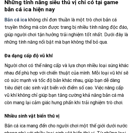
Những tính năng siêu thú vị chỉ có tại game
bắn cá ica hiện nay
Bắn cá ica
không chỉ đơn thuần là một trò chơi bắn cá
truyền thống mà còn được trang bị nhiều tính năng độc đáo,
giúp người chơi tận hưởng trải nghiệm tốt nhất. Dưới đây là
những tính năng nổi bật mà bạn không thể bỏ qua.
Đa dạng cấp độ vũ khí
Người chơi có thể nâng cấp và lựa chọn nhiều loại súng khác
nhau để phù hợp với chiến thuật của mình. Mỗi loại vũ khí sẽ
có sức mạnh và tốc độ bắn khác nhau, giúp bạn dễ dàng
tiêu diệt các sinh vật biển với điểm số cao. Việc nâng cấp
vũ khí không chỉ giúp bạn tăng cường khả năng bắn cá mà
còn mang lại cảm giác hưng phấn khi trải nghiệm trò chơi.
Nhiều sinh vật biển thú vị
Bắn cá ica mang đến cho người chơi một thế giới dưới nước