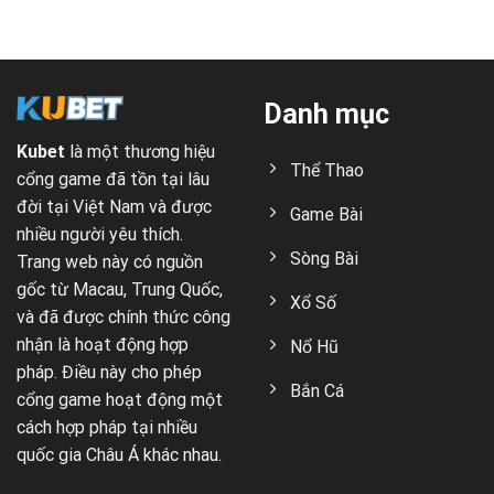
Danh mục
Kubet
là một thương hiệu
Thể Thao
cổng game đã tồn tại lâu
đời tại Việt Nam và được
Game Bài
nhiều người yêu thích.
Sòng Bài
Trang web này có nguồn
gốc từ Macau, Trung Quốc,
Xổ Số
và đã được chính thức công
nhận là hoạt động hợp
Nổ Hũ
pháp. Điều này cho phép
Bắn Cá
cổng game hoạt động một
cách hợp pháp tại nhiều
quốc gia Châu Á khác nhau.