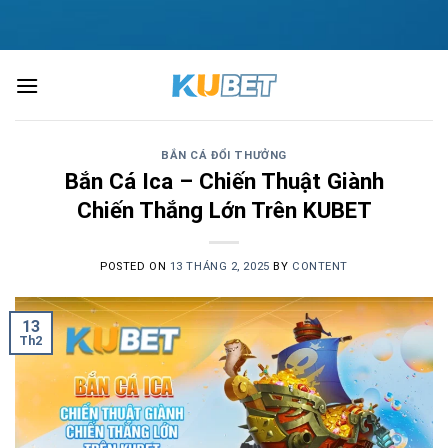
Skip
to
content
BẮN CÁ ĐỔI THƯỞNG
Bắn Cá Ica – Chiến Thuật Giành
Chiến Thắng Lớn Trên KUBET
POSTED ON
13 THÁNG 2, 2025
BY
CONTENT
13
Th2