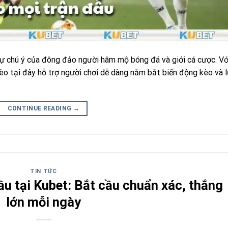
 sự chú ý của đông đảo người hâm mộ bóng đá và giới cá cược. Vớ
èo tại đây hỗ trợ người chơi dễ dàng nắm bắt biến động kèo và 
CONTINUE READING
→
TIN TỨC
ầu tại Kubet: Bắt cầu chuẩn xác, thắng
lớn mỗi ngày