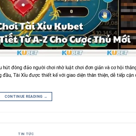
hu hút đông đảo người chơi nhờ luật chơi đơn giản và cơ hội thắn
 đầu, Tài Xỉu được thiết kế với giao diện thân thiện, dễ tiếp cận
CONTINUE READING
→
TIN TỨC