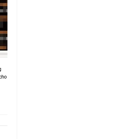
g
 cho