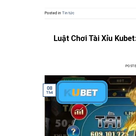
Posted in
Tin tức
Luật Chơi Tài Xỉu Kube
POST
08
Th4