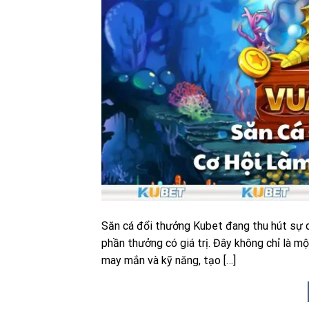
Săn cá đổi thưởng Kubet đang thu hút sự q
phần thưởng có giá trị. Đây không chỉ là mộ
may mắn và kỹ năng, tạo […]