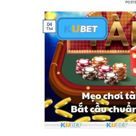
POST
04
Th4