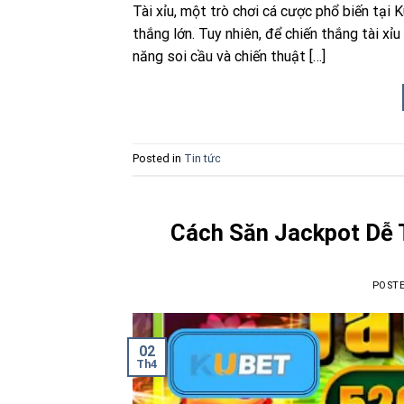
Tài xỉu, một trò chơi cá cược phổ biến tại 
thắng lớn. Tuy nhiên, để chiến thắng tài x
năng soi cầu và chiến thuật […]
Posted in
Tin tức
Cách Săn Jackpot Dễ T
POST
02
Th4