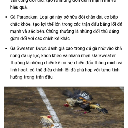
tấn công đối thủ, tạo ra những đòn đánh mạnh mẽ và
hiệu quả.
Gà Paraoakan: Loại gà này sở hữu đôi chân dài, cơ bắp
chắc khỏe, tạo lợi thế lớn trong các trận đấu bằng lối đá
mạnh và sắc bén. Chúng thường là những đối thủ đáng
gờm đối với các chiến kê khác.
Gà Sweater: Được đánh giá cao trong đá gà nhờ vào khả
năng đá uy lực, khôn khéo và nhanh nhẹn. Gà Sweater
thường là những chiến kê có sự chiến đấu thông minh và
linh hoạt, có thể điều chỉnh lối đá phù hợp với từng tình
huống trong trận đấu.