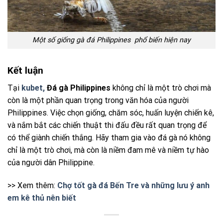
Một số giống gà đá Philippines phổ biến hiện nay
Kết luận
Tại
kubet,
Đá gà Philippines
không chỉ là một trò chơi mà
còn là một phần quan trọng trong văn hóa của người
Philippines. Việc chọn giống, chăm sóc, huấn luyện chiến kê,
và nắm bắt các chiến thuật thi đấu đều rất quan trọng để
có thể giành chiến thắng. Hãy tham gia vào đá gà nó không
chỉ là một trò chơi, mà còn là niềm đam mê và niềm tự hào
của người dân Philippine.
>> Xem thêm:
Chợ tốt gà đá Bến Tre và những lưu ý anh
em kê thủ nên biết