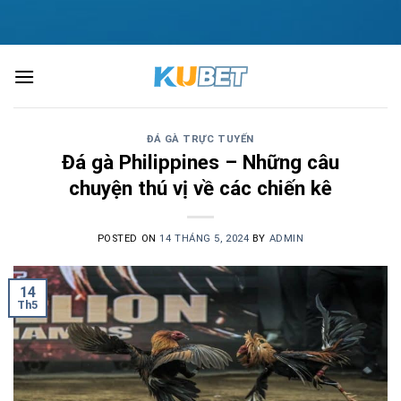
Skip
to
content
ĐÁ GÀ TRỰC TUYẾN
Đá gà Philippines – Những câu
chuyện thú vị về các chiến kê
POSTED ON
14 THÁNG 5, 2024
BY
ADMIN
14
Th5