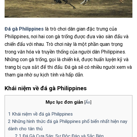
Đá gà Philippines
là trò chơi dân gian đặc trưng của
Philippines, nơi hai con gà trống được đưa vào sàn đấu và
chiến đấu với nhau. Trò chơi này là một phần quan trọng
trong văn hóa và truyền thống của người dân Philippines.
Những con gà trống, gọi là chiến kê, được huấn luyện kỹ và
trang bị cựa sắt để thi đấu. Đá gà sẽ có nhiều người xem và
tham gia nhờ sự kịch tính và hấp dẫn.
Khái niệm về đá gà
Philippines
Mục lục đơn giản
[
Ẩn
]
1
Khái niệm về đá gà Philippines
2
Những hình thức đá gà Philippines phổ biến nhất hiện nay
dành cho tân thủ
2.1
Đá Gà Cựa Sáp: Sự Độc Đáo và Sắc Bén