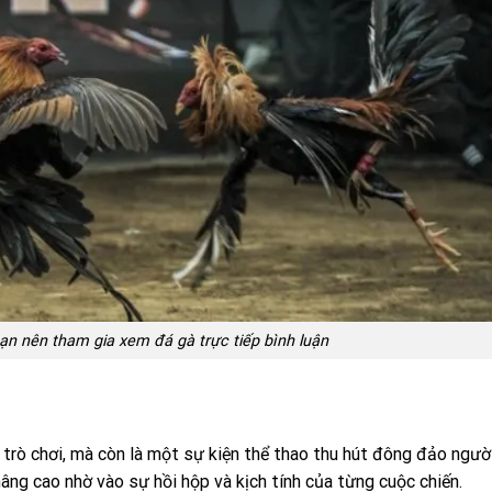
ạn nên tham gia xem đá gà trực tiếp bình luận
 trò chơi, mà còn là một sự kiện thể thao thu hút đông đảo ngườ
ng cao nhờ vào sự hồi hộp và kịch tính của từng cuộc chiến.