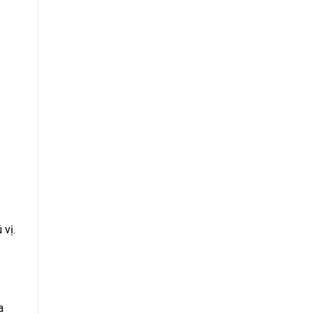
 vị.
a