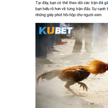
Tại đây, bạn có thể theo dõi các trận
đá gà
bạn hiểu rõ hơn về từng trận đấu. Sự cạnh 
những giây phút hồi hộp cho người xem.