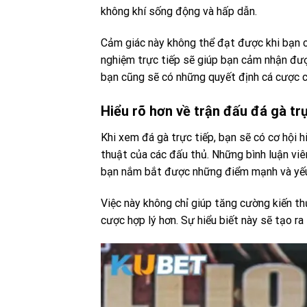
không khí sống động và hấp dẫn.
Cảm giác này không thể đạt được khi bạn ch
nghiệm trực tiếp sẽ giúp bạn cảm nhận được
bạn cũng sẽ có những quyết định cá cược ch
Hiểu rõ hơn về trận đấu đá gà trự
Khi xem đá gà trực tiếp, bạn sẽ có cơ hội h
thuật của các đấu thủ. Những bình luận viê
bạn nắm bắt được những điểm mạnh và yếu
Việc này không chỉ giúp tăng cường kiến t
cược hợp lý hơn. Sự hiểu biết này sẽ tạo ra 