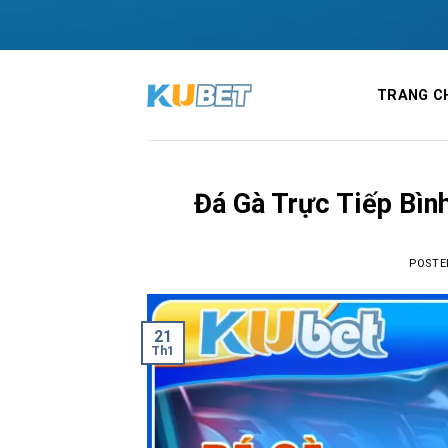
Skip
to
content
TRANG C
Đá Gà Trực Tiếp Bìn
POST
21
Th1