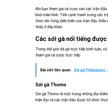
Khi bạn tham gia cá cược vào các trận đấu
khỏi màn hình. Tính cạnh tranh trong các t
theo dõi từng diễn biến của trận đấu. Điề
thấy ở đâu khác.
Các sới gà nổi tiếng được
Trong thế giới đá gà trực tiếp bình luận, có
tham gia cá cược trực tiếp.
Bài viết liên quan:
Đá gà Philippines 
Sới gà Thomo
Sới gà Thomo là một trong những địa điểm n
hiện đại và các trận đấu được tổ chức thườ