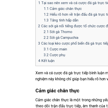
1
Tại sao nên xem và cá cược đá gà trực tiế
1.1
Cảm giác chân thực
1.2
Hiểu rõ hơn về trận đấu đá gà trực t
1.3
Tăng tính hấp dẫn
2
Các sới gà nổi tiếng được tổ chức cược đá
2.1
Sới gà Thomo
2.2
Sới gà Campuchia
3
Các loại kèo cược phổ biến đá gà trực tiế
3.1
Cược main
3.2
Cược phụ
4
Kết luận
Xem và cá cược đá gà trực tiếp bình luận ma
nghiệm này không chỉ giúp bạn hiểu rõ hơn 
Cảm giác chân thực
Cảm giác chân thực là một trong những yếu 
theo dõi trận đấu trực tiếp, âm thanh của t