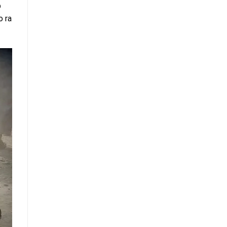
p
o ra