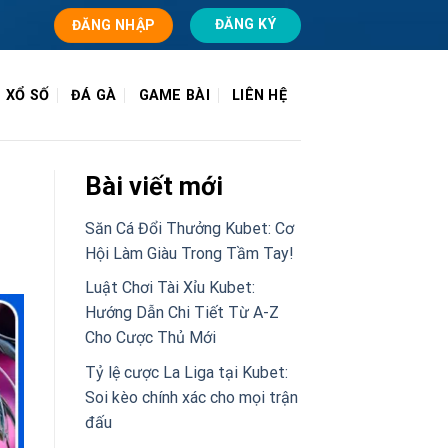
ĐĂNG KÝ
ĐĂNG NHẬP
XỔ SỐ
ĐÁ GÀ
GAME BÀI
LIÊN HỆ
Bài viết mới
Săn Cá Đổi Thưởng Kubet: Cơ
Hội Làm Giàu Trong Tầm Tay!
Luật Chơi Tài Xỉu Kubet:
Hướng Dẫn Chi Tiết Từ A-Z
Cho Cược Thủ Mới
Tỷ lệ cược La Liga tại Kubet:
Soi kèo chính xác cho mọi trận
đấu