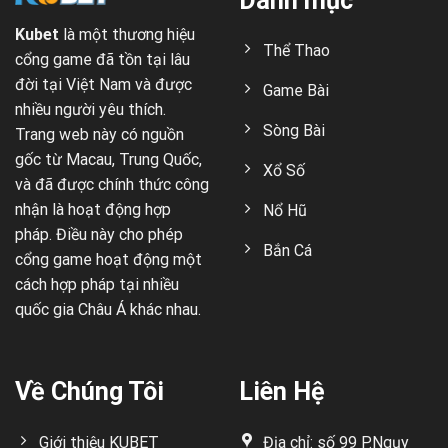
Danh mục
Kubet
là một thương hiệu
Thể Thao
cổng game đã tồn tại lâu
đời tại Việt Nam và được
Game Bài
nhiều người yêu thích.
Sòng Bài
Trang web này có nguồn
gốc từ Macau, Trung Quốc,
Xổ Số
và đã được chính thức công
nhận là hoạt động hợp
Nổ Hũ
pháp. Điều này cho phép
Bắn Cá
cổng game hoạt động một
cách hợp pháp tại nhiều
quốc gia Châu Á khác nhau.
Về Chúng Tôi
Liên Hệ
Giới thiệu KUBET
Địa chỉ: số 99 P.Ngụy