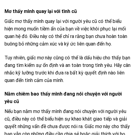
Mơ thấy mình quay lại với tình cũ
Giấc mơ thấy mình quay lại với người yêu cũ có thể biểu
hiện mong muốn tiềm ẩn của bạn về việc khôi phục lại mối
quan hệ đó. Điều này có thể chỉ ra rằng bạn chưa hoàn toàn
buông bỏ những cảm xúc và ký ức liên quan đến họ.
Tuy nhiên, giấc mơ này cũng có thể là dấu hiệu cho thấy bạn
đang tìm kiếm sự ổn định và an toàn trong tình yêu. Hãy cân
nhắc kỹ lưỡng trước khi đưa ra bất kỳ quyết định nào liên
quan đến tình cảm của mình.
Nằm chiêm bao thấy mình đang nói chuyện với người
yêu cũ
Nếu bạn nằm mơ thấy mình đang nói chuyện với người yêu
cũ, điều này có thể biểu hiện sự khao khát giao tiếp và giải
quyết những vấn đề chưa được nói ra. Giấc mơ này cho thấy
bạn vẫn còn những điều cần chia sẻ hoặc giải thích với họ.