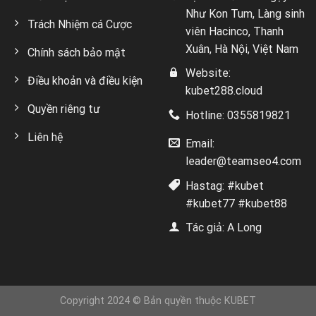
Như Kon Tum, Làng sinh
Trách Nhiệm cá Cược
viên Hacinco, Thanh
Xuân, Hà Nội, Việt Nam
Chính sách bảo mật
Website:
Điều khoản và điều kiện
kubet288.cloud
Quyền riêng tư
Hotline: 0355819821
Liên hệ
Email:
leader@teamseo4.com
Hastag: #kubet
#kubet77 #kubet88
Tác giả: A Long
Copyright 2024 © Bản quyền thuộc KUBET