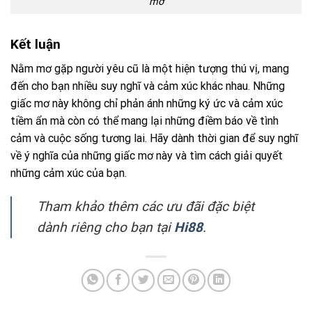
mơ
Kết luận
Nằm mơ gặp người yêu cũ là một hiện tượng thú vị, mang
đến cho bạn nhiều suy nghĩ và cảm xúc khác nhau. Những
giấc mơ này không chỉ phản ánh những ký ức và cảm xúc
tiềm ẩn mà còn có thể mang lại những điềm báo về tình
cảm và cuộc sống tương lai. Hãy dành thời gian để suy nghĩ
về ý nghĩa của những giấc mơ này và tìm cách giải quyết
những cảm xúc của bạn.
Tham khảo thêm các ưu đãi đặc biệt
dành riêng cho bạn tại
Hi88
.