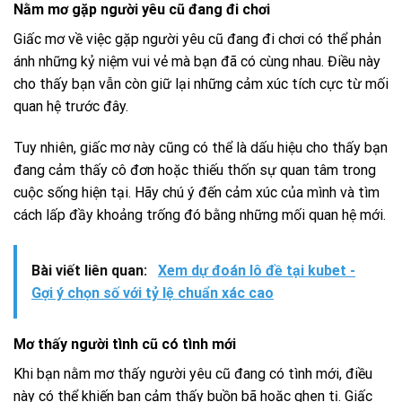
Nằm mơ gặp người yêu cũ đang đi chơi
Giấc mơ về việc gặp người yêu cũ đang đi chơi có thể phản
ánh những kỷ niệm vui vẻ mà bạn đã có cùng nhau. Điều này
cho thấy bạn vẫn còn giữ lại những cảm xúc tích cực từ mối
quan hệ trước đây.
Tuy nhiên, giấc mơ này cũng có thể là dấu hiệu cho thấy bạn
đang cảm thấy cô đơn hoặc thiếu thốn sự quan tâm trong
cuộc sống hiện tại. Hãy chú ý đến cảm xúc của mình và tìm
cách lấp đầy khoảng trống đó bằng những mối quan hệ mới.
Bài viết liên quan:
Xem dự đoán lô đề tại kubet -
Gợi ý chọn số với tỷ lệ chuẩn xác cao
Mơ thấy người tình cũ có tình mới
Khi bạn nằm mơ thấy người yêu cũ đang có tình mới, điều
này có thể khiến bạn cảm thấy buồn bã hoặc ghen tị. Giấc