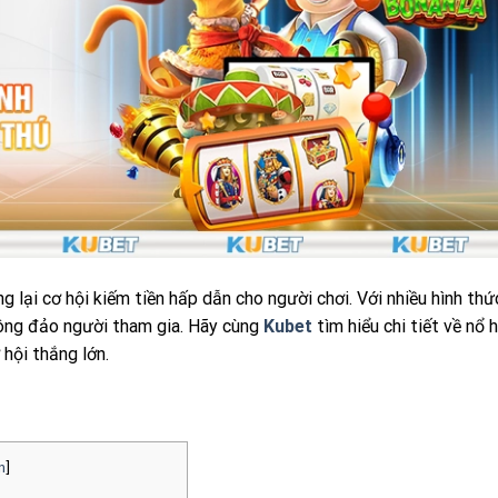
ng lại cơ hội kiếm tiền hấp dẫn cho người chơi. Với nhiều hình thứ
ông đảo người tham gia. Hãy cùng
Kubet
tìm hiểu chi tiết về nổ 
 hội thắng lớn.
n
]