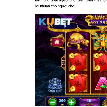
hút hàng triệu người chơi trên toàn thế giớ
lợi nhuận cho người chơi.