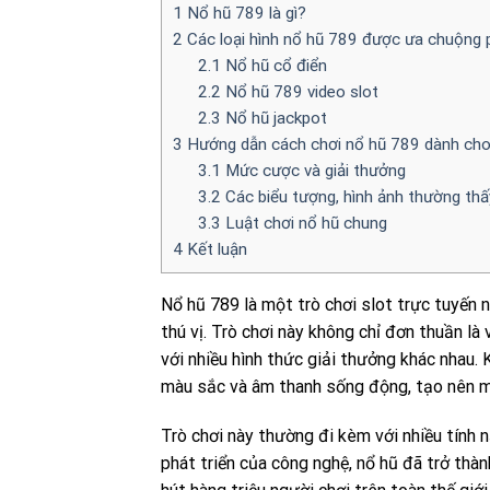
1
Nổ hũ 789 là gì?
2
Các loại hình nổ hũ 789 được ưa chuộng p
2.1
Nổ hũ cổ điển
2.2
Nổ hũ 789 video slot
2.3
Nổ hũ jackpot
3
Hướng dẫn cách chơi nổ hũ 789 dành cho 
3.1
Mức cược và giải thưởng
3.2
Các biểu tượng, hình ảnh thường thấ
3.3
Luật chơi nổ hũ chung
4
Kết luận
Nổ hũ 789 là một trò chơi slot trực tuyến n
thú vị. Trò chơi này không chỉ đơn thuần là
với nhiều hình thức giải thưởng khác nhau. 
màu sắc và âm thanh sống động, tạo nên mộ
Trò chơi này thường đi kèm với nhiều tính 
phát triển của công nghệ, nổ hũ đã trở thà