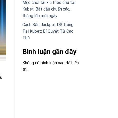
Mẹo chơi tài xỉu theo cầu tại
Kubet: Bắt cầu chuẩn xác,
thắng lớn mỗi ngày
Cách Săn Jackpot Dễ Trúng
Tại Kubet: Bí Quyết Từ Cao
Thủ
Bình luận gần đây
Không có bình luận nào để hiển
thị.
c
hũ