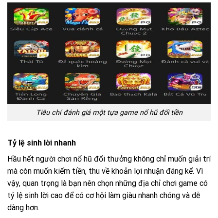
Tiêu chí đánh giá một tựa game nổ hũ đổi tiền
Tỷ lệ sinh lời nhanh
Hầu hết người chơi nổ hũ đổi thưởng không chỉ muốn giải trí
mà còn muốn kiếm tiền, thu về khoản lợi nhuận đáng kể. Vì
vậy, quan trọng là bạn nên chọn những địa chỉ chơi game có
tỷ lệ sinh lời cao để có cơ hội làm giàu nhanh chóng và dễ
dàng hơn.