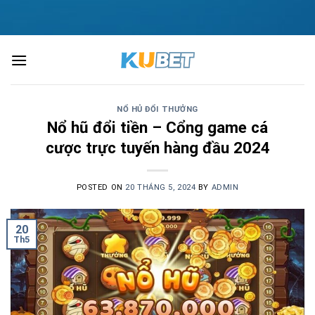
Skip
to
content
NỔ HỦ ĐỔI THƯỞNG
Nổ hũ đổi tiền – Cổng game cá
cược trực tuyến hàng đầu 2024
POSTED ON
20 THÁNG 5, 2024
BY
ADMIN
20
Th5