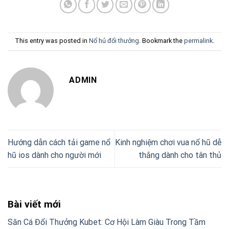
This entry was posted in
Nổ hủ đổi thưởng
. Bookmark the
permalink
.
ADMIN
Hướng dẫn cách tải game nổ
Kinh nghiệm chơi vua nổ hũ dễ
hũ ios dành cho người mới
thắng dành cho tân thủ
Bài viết mới
Săn Cá Đổi Thưởng Kubet: Cơ Hội Làm Giàu Trong Tầm