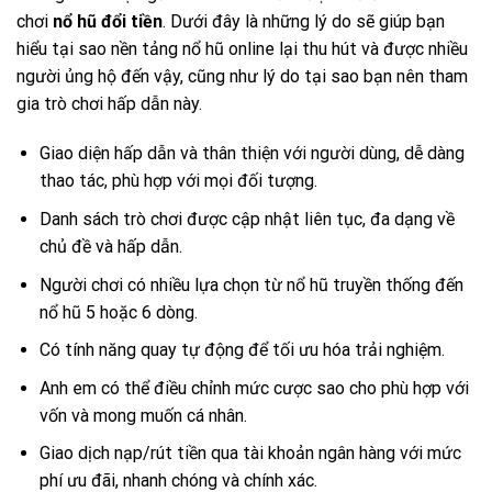
chơi
nổ hũ đổi tiền
. Dưới đây là những lý do sẽ giúp bạn
hiểu tại sao nền tảng nổ hũ online lại thu hút và được nhiều
người ủng hộ đến vậy, cũng như lý do tại sao bạn nên tham
gia trò chơi hấp dẫn này.
Giao diện hấp dẫn và thân thiện với người dùng, dễ dàng
thao tác, phù hợp với mọi đối tượng.
Danh sách trò chơi được cập nhật liên tục, đa dạng về
chủ đề và hấp dẫn.
Người chơi có nhiều lựa chọn từ nổ hũ truyền thống đến
nổ hũ 5 hoặc 6 dòng.
Có tính năng quay tự động để tối ưu hóa trải nghiệm.
Anh em có thể điều chỉnh mức cược sao cho phù hợp với
vốn và mong muốn cá nhân.
Giao dịch nạp/rút tiền qua tài khoản ngân hàng với mức
phí ưu đãi, nhanh chóng và chính xác.