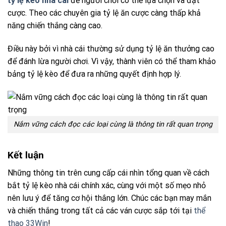
tỷ lệ kèo nhà cái
để người chơi có thể lựa chọn và đặt
cược. Theo các chuyên gia tỷ lệ ăn cược càng thấp khả
năng chiến thắng càng cao.
Điều này bởi vì nhà cái thường sử dụng tỷ lệ ăn thưởng cao
để đánh lừa người chơi. Vì vậy, thành viên có thể tham khảo
bảng tỷ lệ kèo để đưa ra những quyết định hợp lý.
Nắm vững cách đọc các loại cùng là thông tin rất quan trọng
Kết luận
Những thông tin trên cung cấp cái nhìn tổng quan về cách
bắt tỷ lệ kèo nhà cái chính xác, cùng với một số mẹo nhỏ
nên lưu ý để tăng cơ hội thắng lớn. Chúc các bạn may mắn
và chiến thắng trong tất cả các ván cược sắp tới tại
thể
thao 33Win
!