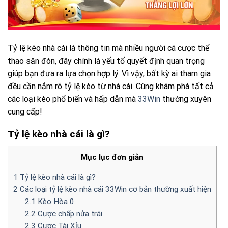
Tỷ lệ kèo nhà cái là thông tin mà nhiều người cá cược thể
thao săn đón, đây chính là yếu tố quyết định quan trọng
giúp bạn đưa ra lựa chọn hợp lý. Vì vậy, bất kỳ ai tham gia
đều cần nắm rõ tỷ lệ kèo từ nhà cái. Cùng khám phá tất cả
các loại kèo phổ biến và hấp dẫn mà
33Win
thường xuyên
cung cấp!
Tỷ lệ kèo nhà cái là gì?
Mục lục đơn giản
1
Tỷ lệ kèo nhà cái là gì?
2
Các loại tỷ lệ kèo nhà cái 33Win cơ bản thường xuất hiện
2.1
Kèo Hòa 0
2.2
Cược chấp nửa trái
2.3
Cược Tài Xỉu