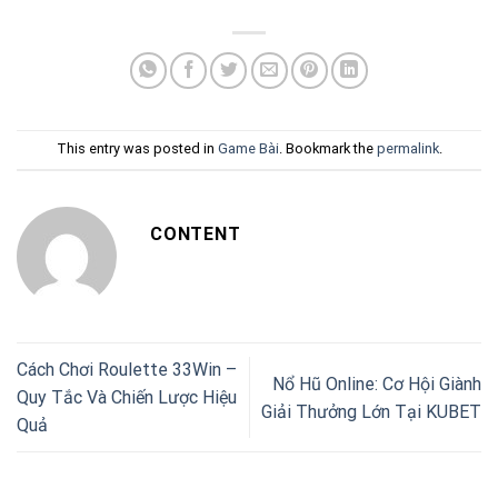
This entry was posted in
Game Bài
. Bookmark the
permalink
.
CONTENT
Cách Chơi Roulette 33Win –
Nổ Hũ Online: Cơ Hội Giành
Quy Tắc Và Chiến Lược Hiệu
Giải Thưởng Lớn Tại KUBET
Quả