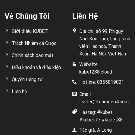
Về Chúng Tôi
Liên Hệ
Giới thiệu KUBET
Địa chỉ: số 99 P.Ngụy
Như Kon Tum, Làng sinh
Trách Nhiệm cá Cược
viên Hacinco, Thanh
Xuân, Hà Nội, Việt Nam
Chính sách bảo mật
Website:
Điều khoản và điều kiện
kubet288.cloud
Quyền riêng tư
Hotline: 0355819821
Liên hệ
Email:
leader@teamseo4.com
Hastag: #kubet
#kubet77 #kubet88
Tác giả: A Long