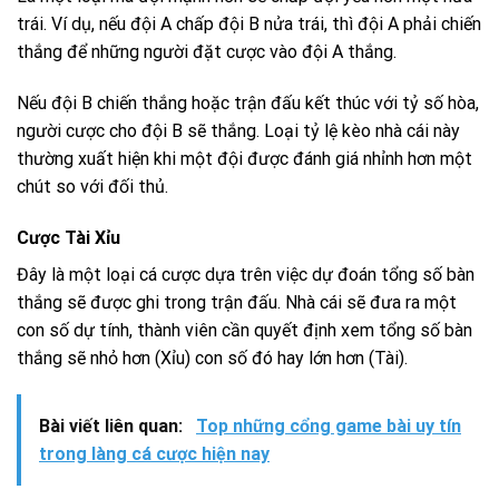
trái. Ví dụ, nếu đội A chấp đội B nửa trái, thì đội A phải chiến
thắng để những người đặt cược vào đội A thắng.
Nếu đội B chiến thắng hoặc trận đấu kết thúc với tỷ số hòa,
người cược cho đội B sẽ thắng. Loại tỷ lệ kèo nhà cái này
thường xuất hiện khi một đội được đánh giá nhỉnh hơn một
chút so với đối thủ.
Cược Tài Xỉu
Đây là một loại cá cược dựa trên việc dự đoán tổng số bàn
thắng sẽ được ghi trong trận đấu. Nhà cái sẽ đưa ra một
con số dự tính, thành viên cần quyết định xem tổng số bàn
thắng sẽ nhỏ hơn (Xỉu) con số đó hay lớn hơn (Tài).
Bài viết liên quan:
Top những cổng game bài uy tín
trong làng cá cược hiện nay