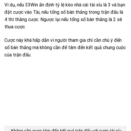
Ví dụ, nếu 33Win ấn định tỷ lệ kèo nhà cái tài xỉu là 3 và bạn
đặt cược vào Tài, nếu tổng số bàn thắng trong trận đấu là
4 thì thắng cược. Ngược lại nếu tổng số bàn thắng là 2 sẽ
thua cược.
Cược này khá hấp dẫn vì người tham gia chỉ cần chú ý đến
số bàn thắng mà không cần để tâm đến kết quả chung cuộc
của trận đấu.
Không cần quan tâm đến kết quả trận đấu với cược tài xỉu