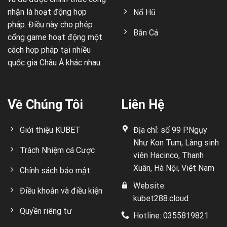
nhận là hoạt động hợp
Nổ Hũ
pháp. Điều này cho phép
Bắn Cá
cổng game hoạt động một
cách hợp pháp tại nhiều
quốc gia Châu Á khác nhau.
Về Chúng Tôi
Liên Hệ
Giới thiệu KUBET
Địa chỉ: số 99 P.Ngụy
Như Kon Tum, Làng sinh
Trách Nhiệm cá Cược
viên Hacinco, Thanh
Xuân, Hà Nội, Việt Nam
Chính sách bảo mật
Website:
Điều khoản và điều kiện
kubet288.cloud
Quyền riêng tư
Hotline: 0355819821