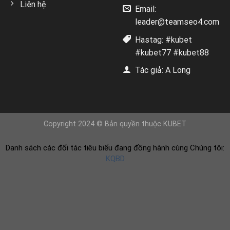
Liên hệ
Email:
leader@teamseo4.com
Hastag: #kubet
#kubet77 #kubet88
Tác giả: A Long
Copyright 2024 © Bản quyền thuộc KUBET
Danh sách các đối tác tiêu biểu đang đồng hành cùng Chúng tôi:
KQBD