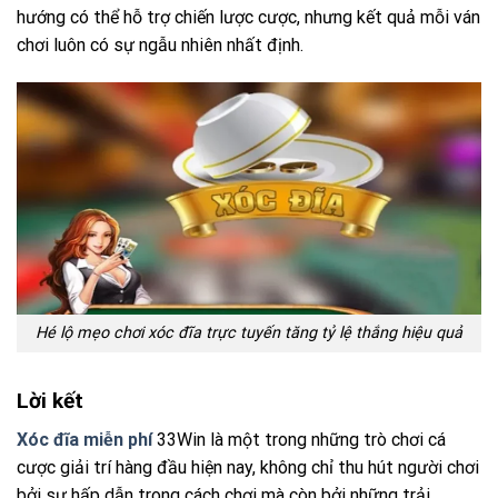
hướng có thể hỗ trợ chiến lược cược, nhưng kết quả mỗi ván
chơi luôn có sự ngẫu nhiên nhất định.
Hé lộ mẹo chơi xóc đĩa trực tuyến tăng tỷ lệ thắng hiệu quả
Lời kết
Xóc đĩa miễn phí
33Win là một trong những trò chơi cá
cược giải trí hàng đầu hiện nay, không chỉ thu hút người chơi
bởi sự hấp dẫn trong cách chơi mà còn bởi những trải