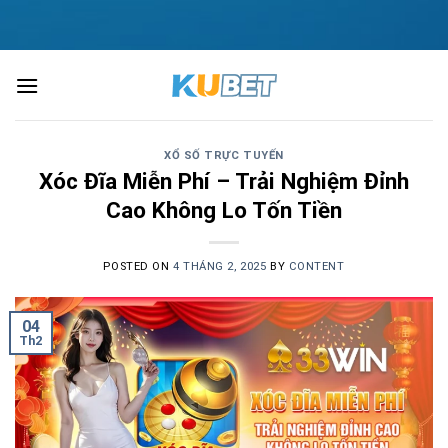
Skip
to
content
XỔ SỐ TRỰC TUYẾN
Xóc Đĩa Miễn Phí – Trải Nghiệm Đỉnh
Cao Không Lo Tốn Tiền
POSTED ON
4 THÁNG 2, 2025
BY
CONTENT
04
Th2