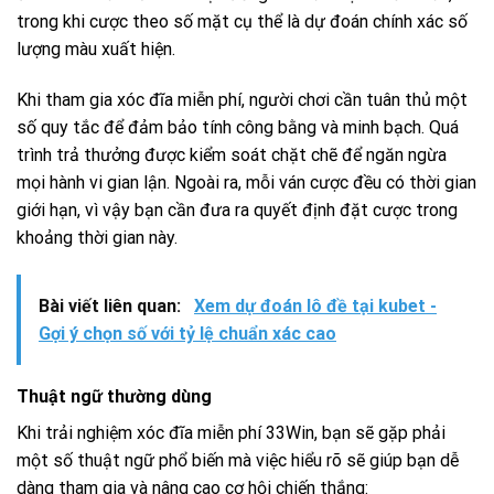
trong khi cược theo số mặt cụ thể là dự đoán chính xác số
lượng màu xuất hiện.
Khi tham gia xóc đĩa miễn phí, người chơi cần tuân thủ một
số quy tắc để đảm bảo tính công bằng và minh bạch. Quá
trình trả thưởng được kiểm soát chặt chẽ để ngăn ngừa
mọi hành vi gian lận. Ngoài ra, mỗi ván cược đều có thời gian
giới hạn, vì vậy bạn cần đưa ra quyết định đặt cược trong
khoảng thời gian này.
Bài viết liên quan:
Xem dự đoán lô đề tại kubet -
Gợi ý chọn số với tỷ lệ chuẩn xác cao
Thuật ngữ thường dùng
Khi trải nghiệm xóc đĩa miễn phí 33Win, bạn sẽ gặp phải
một số thuật ngữ phổ biến mà việc hiểu rõ sẽ giúp bạn dễ
dàng tham gia và nâng cao cơ hội chiến thắng: