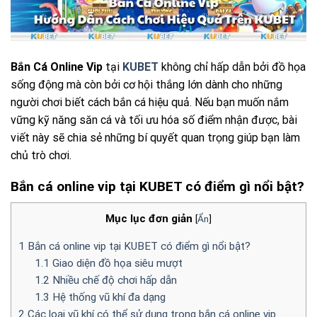
Bắn Cá Online Vip
tại
KUBET
không chỉ hấp dẫn bởi đồ họa
sống động mà còn bởi cơ hội thắng lớn dành cho những
người chơi biết cách bắn cá hiệu quả. Nếu bạn muốn nắm
vững kỹ năng săn cá và tối ưu hóa số điểm nhận được, bài
viết này sẽ chia sẻ những bí quyết quan trọng giúp bạn làm
chủ trò chơi.
Bắn cá online vip tại KUBET có điểm gì nổi bật?
Mục lục đơn giản
[
Ẩn
]
1
Bắn cá online vip tại KUBET có điểm gì nổi bật?
1.1
Giao diện đồ họa siêu mượt
1.2
Nhiều chế độ chơi hấp dẫn
1.3
Hệ thống vũ khí đa dạng
2
Các loại vũ khí có thể sử dụng trong bắn cá online vip