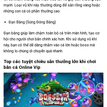
mạnh. Loại vũ khí này thường dùng để săn rồng vàng hoặc
những con cá có phần thưởng cao.
Đạn Băng (Súng Đóng Băng)
Đạn băng giúp làm chậm toàn bộ cá trên màn hình, tạo cơ
hội cho người chơi bắn chính xác hơn. Khi sử dụng vũ khí
này, bạn có thể dễ dàng nhắm vào cá lớn hoặc boss mà
không lo chúng di chuyển quá nhanh.
Top các tuyệt chiêu săn thưởng lớn khi chơi
bắn cá Online Vip