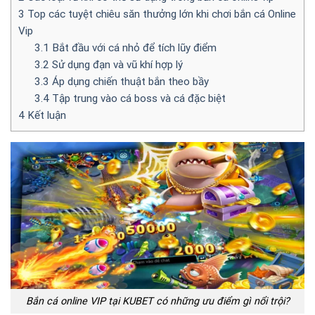
3
Top các tuyệt chiêu săn thưởng lớn khi chơi bắn cá Online
Vip
3.1
Bắt đầu với cá nhỏ để tích lũy điểm
3.2
Sử dụng đạn và vũ khí hợp lý
3.3
Áp dụng chiến thuật bắn theo bầy
3.4
Tập trung vào cá boss và cá đặc biệt
4
Kết luận
Bắn cá online VIP tại KUBET có những ưu điểm gì nổi trội?