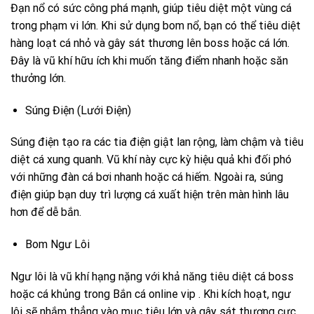
Đạn nổ có sức công phá mạnh, giúp tiêu diệt một vùng cá
trong phạm vi lớn. Khi sử dụng bom nổ, bạn có thể tiêu diệt
hàng loạt cá nhỏ và gây sát thương lên boss hoặc cá lớn.
Đây là vũ khí hữu ích khi muốn tăng điểm nhanh hoặc săn
thưởng lớn.
Súng Điện (Lưới Điện)
Súng điện tạo ra các tia điện giật lan rộng, làm chậm và tiêu
diệt cá xung quanh. Vũ khí này cực kỳ hiệu quả khi đối phó
với những đàn cá bơi nhanh hoặc cá hiếm. Ngoài ra, súng
điện giúp bạn duy trì lượng cá xuất hiện trên màn hình lâu
hơn để dễ bắn.
Bom Ngư Lôi
Ngư lôi là vũ khí hạng nặng với khả năng tiêu diệt cá boss
hoặc cá khủng trong Bắn cá online vip . Khi kích hoạt, ngư
lôi sẽ nhắm thẳng vào mục tiêu lớn và gây sát thương cực