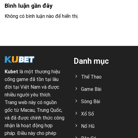
Bình luận gần đây
Không có bình luận nào để hiển thị.
Danh mục
Kubet
là một thương hiệu
Thể Thao
cổng game đã tồn tại lâu
đời tại Việt Nam và được
Game Bài
nhiều người yêu thích.
Sòng Bài
Trang web này có nguồn
gốc từ Macau, Trung Quốc,
Xổ Số
và đã được chính thức công
nhận là hoạt động hợp
Nổ Hũ
pháp. Điều này cho phép