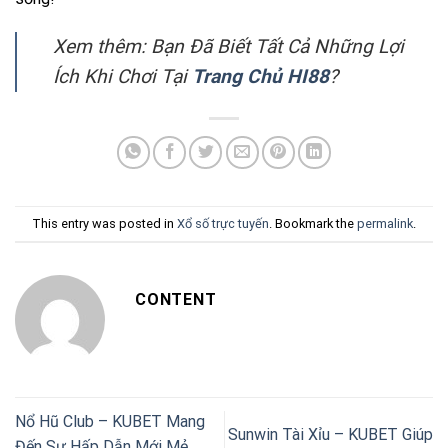
Xem thêm: Bạn Đã Biết Tất Cả Những Lợi
Ích Khi Chơi Tại
Trang Chủ HI88
?
This entry was posted in
Xổ số trực tuyến
. Bookmark the
permalink
.
CONTENT
Nổ Hũ Club – KUBET Mang
Sunwin Tài Xỉu – KUBET Giúp
Đến Sự Hấp Dẫn Mới Mẻ