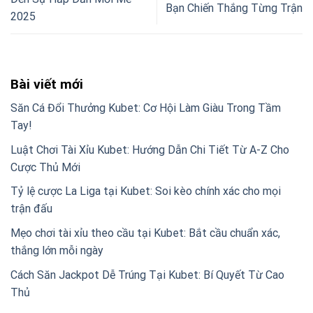
Bạn Chiến Thắng Từng Trận
2025
Bài viết mới
Săn Cá Đổi Thưởng Kubet: Cơ Hội Làm Giàu Trong Tầm
Tay!
Luật Chơi Tài Xỉu Kubet: Hướng Dẫn Chi Tiết Từ A-Z Cho
Cược Thủ Mới
Tỷ lệ cược La Liga tại Kubet: Soi kèo chính xác cho mọi
trận đấu
Mẹo chơi tài xỉu theo cầu tại Kubet: Bắt cầu chuẩn xác,
thắng lớn mỗi ngày
Cách Săn Jackpot Dễ Trúng Tại Kubet: Bí Quyết Từ Cao
Thủ