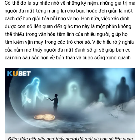
Có thể đó là sự nhắc nhở về những kỷ niệm, những giá trị mà
người đã mất từng mang lại cho bạn, hoặc đơn giản là một
cách để bạn giải tỏa nỗi nhớ về họ. Hơn nữa, việc xác định
được con số liên quan đến giấc mơ này là một phần không
thể thiếu trong văn hóa tâm linh của nhiều người, giúp họ
tìm kiếm vận may trong các trò chơi số. Việc hiểu rõ ý nghĩa
của nằm mơ thấy người đã mất đánh số gì sẽ giúp bạn có
cái nhìn sâu sắc hơn về bản thân và cuộc sống xung quanh.
Điểm đặc biệt nếu như thấy người đã mất và con số liên quan