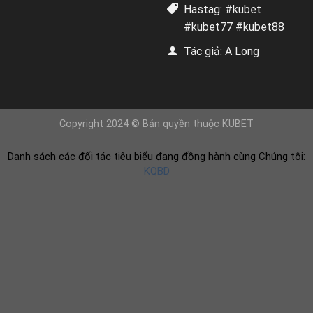
Hastag: #kubet
#kubet77 #kubet88
Tác giả: A Long
Copyright 2024 © Bản quyền thuộc KUBET
Danh sách các đối tác tiêu biểu đang đồng hành cùng Chúng tôi:
KQBD