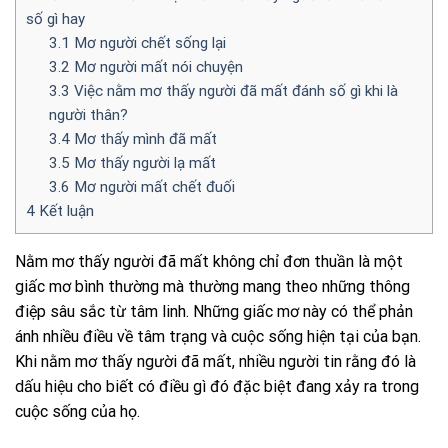
số gì hay
3.1
Mơ người chết sống lại
3.2
Mơ người mất nói chuyện
3.3
Việc nằm mơ thấy người đã mất đánh số gì khi là
người thân?
3.4
Mơ thấy mình đã mất
3.5
Mơ thấy người lạ mất
3.6
Mơ người mất chết đuối
4
Kết luận
Nằm mơ thấy người đã mất không chỉ đơn thuần là một
giấc mơ bình thường mà thường mang theo những thông
điệp sâu sắc từ tâm linh. Những giấc mơ này có thể phản
ánh nhiều điều về tâm trạng và cuộc sống hiện tại của bạn.
Khi nằm mơ thấy người đã mất, nhiều người tin rằng đó là
dấu hiệu cho biết có điều gì đó đặc biệt đang xảy ra trong
cuộc sống của họ.