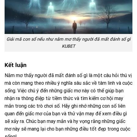
Giải mã con số nếu như nằm mơ thấy người đã mất đánh số gì
KUBET
Kết luận
Nằm mơ thấy người đã mất đánh số gì là một câu hỏi thú vị
mà còn mang theo nhiều ý nghĩa sâu sắc về tâm linh và cuộc
sống. Việc chú ý đến những giấc mơ này có thể giúp bạn
nhận ra thông điệp từ tiềm thức và tìm kiếm cơ hội may
mắn trong các trò chơi số. Hãy ghi nhớ những con số liên
quan đến giấc mơ của bạn và thử vận may để xem điều gì
sẽ xảy ra. Chúc bạn may mắn và hy vọng rằng những giấc
mơ này sẽ mang lại cho bạn những điều tốt đẹp trong cuộc
sống!