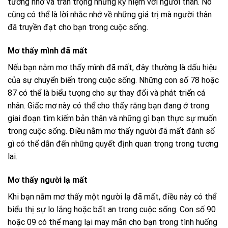
tưởng nhớ và trân trọng những kỷ niệm với người thân. Nó
cũng có thể là lời nhắc nhở về những giá trị mà người thân
đã truyền đạt cho bạn trong cuộc sống.
Mơ thấy mình đã mất
Nếu bạn nằm mơ thấy mình đã mất, đây thường là dấu hiệu
của sự chuyển biến trong cuộc sống. Những con số 78 hoặc
87 có thể là biểu tượng cho sự thay đổi và phát triển cá
nhân. Giấc mơ này có thể cho thấy rằng bạn đang ở trong
giai đoạn tìm kiếm bản thân và những gì bạn thực sự muốn
trong cuộc sống. Điều nằm mơ thấy người đã mất đánh số
gì có thể dẫn đến những quyết định quan trọng trong tương
lai.
Mơ thấy người lạ mất
Khi bạn nằm mơ thấy một người lạ đã mất, điều này có thể
biểu thị sự lo lắng hoặc bất an trong cuộc sống. Con số 90
hoặc 09 có thể mang lại may mắn cho bạn trong tình huống